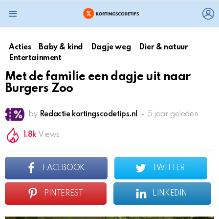
L
Menu
Acties
Baby & kind
Dagje weg
Dier & natuur
Entertainment
Met de familie een dagje uit naar
Burgers Zoo
by
Redactie kortingscodetips.nl
5 jaar geleden
1.8k
Views
FACEBOOK
TWITTER
PINTEREST
LINKEDIN