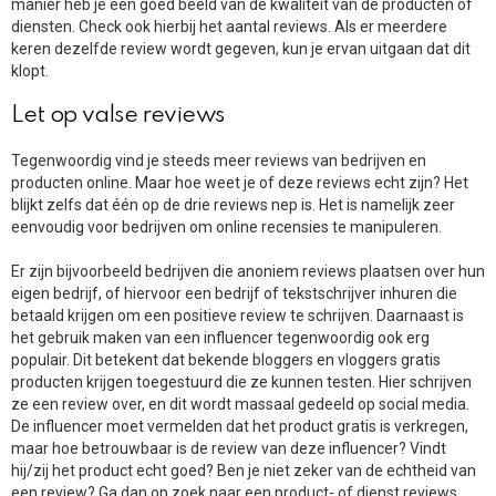
manier heb je een goed beeld van de kwaliteit van de producten of
diensten. Check ook hierbij het aantal reviews. Als er meerdere
keren dezelfde review wordt gegeven, kun je ervan uitgaan dat dit
klopt.
Let op valse reviews
Tegenwoordig vind je steeds meer reviews van bedrijven en
producten online. Maar hoe weet je of deze reviews echt zijn? Het
blijkt zelfs dat één op de drie reviews nep is. Het is namelijk zeer
eenvoudig voor bedrijven om online recensies te manipuleren.
Er zijn bijvoorbeeld bedrijven die anoniem reviews plaatsen over hun
eigen bedrijf, of hiervoor een bedrijf of tekstschrijver inhuren die
betaald krijgen om een positieve review te schrijven. Daarnaast is
het gebruik maken van een influencer tegenwoordig ook erg
populair. Dit betekent dat bekende bloggers en vloggers gratis
producten krijgen toegestuurd die ze kunnen testen. Hier schrijven
ze een review over, en dit wordt massaal gedeeld op social media.
De influencer moet vermelden dat het product gratis is verkregen,
maar hoe betrouwbaar is de review van deze influencer? Vindt
hij/zij het product echt goed? Ben je niet zeker van de echtheid van
een review? Ga dan op zoek naar een product- of dienst reviews