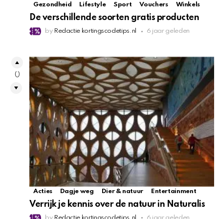
Gezondheid
Lifestyle
Sport
Vouchers
Winkels
De verschillende soorten gratis producten
by
Redactie kortingscodetips.nl
6 jaar geleden
0
Acties
Dagje weg
Dier & natuur
Entertainment
Verrijk je kennis over de natuur in Naturalis
by
Redactie kortingscodetips.nl
6 jaar geleden