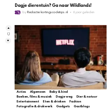
Dagje dierentuin? Ga naar Wildlands!
by
Redactie kortingscodetips.nl
6 jaar geleden
0
Acties
Algemeen
Baby & kind
Boeken, films & muziek
Dagje weg
Dier & natuur
Entertainment
Eten & drinken
Fashion
Fotografie & drukwerk
Gadgets
Gastblogs