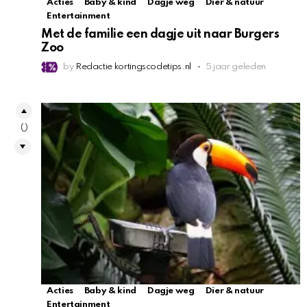
Acties
Baby & kind
Dagje weg
Dier & natuur
Entertainment
Met de familie een dagje uit naar Burgers
Zoo
by
Redactie kortingscodetips.nl
5 jaar geleden
0
Acties
Baby & kind
Dagje weg
Dier & natuur
Entertainment