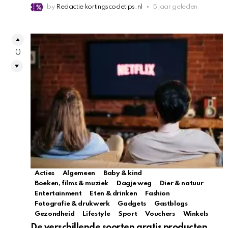
by
Redactie kortingscodetips.nl
5 jaar geleden
0
Acties
Algemeen
Baby & kind
Boeken, films & muziek
Dagje weg
Dier & natuur
Entertainment
Eten & drinken
Fashion
Fotografie & drukwerk
Gadgets
Gastblogs
Gezondheid
Lifestyle
Sport
Vouchers
Winkels
De verschillende soorten gratis producten