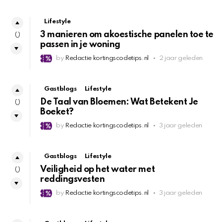
Lifestyle
3 manieren om akoestische panelen toe te
0
passen in je woning
by
Redactie kortingscodetips.nl
2 jaar geleden
Gastblogs
Lifestyle
De Taal van Bloemen: Wat Betekent Je
0
Boeket?
by
Redactie kortingscodetips.nl
3 jaar geleden
Gastblogs
Lifestyle
Veiligheid op het water met
0
reddingsvesten
by
Redactie kortingscodetips.nl
3 jaar geleden