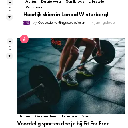
Acties
Dagje weg
Gastblogs
Lifestyle
Vouchers
0
Heerlijk skiën in Landal Winterberg!
by
Redactie kortingscodetips.nl
4 jaar geleden
0
Acties
Gezondheid
Lifestyle
Sport
Voordelig sporten doe je bij Fit For Free