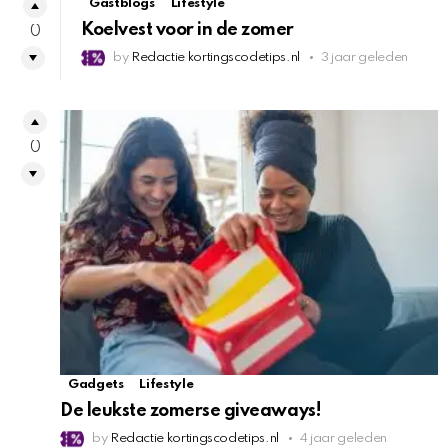
Gastblogs
Lifestyle
Koelvest voor in de zomer
0
by
Redactie kortingscodetips.nl
3 jaar geleden
0
Gadgets
Lifestyle
De leukste zomerse giveaways!
by
Redactie kortingscodetips.nl
4 jaar geleden