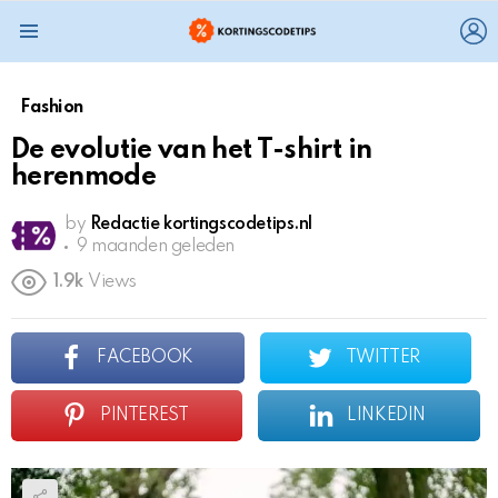
L
Menu
Fashion
De evolutie van het T-shirt in
herenmode
by
Redactie kortingscodetips.nl
9 maanden geleden
1.9k
Views
FACEBOOK
TWITTER
PINTEREST
LINKEDIN