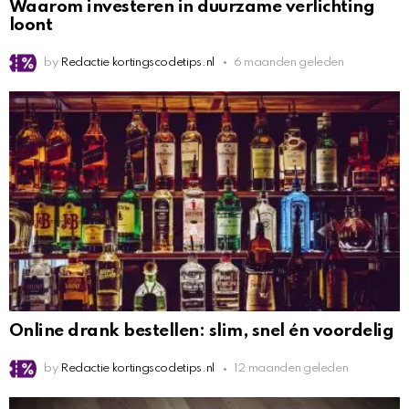
Waarom investeren in duurzame verlichting
loont
by
Redactie kortingscodetips.nl
6 maanden geleden
Online drank bestellen: slim, snel én voordelig
by
Redactie kortingscodetips.nl
12 maanden geleden