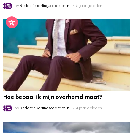
by
Redactie kortingscodetips.nl
5 jaar geleden
Hoe bepaal ik mijn overhemd maat?
by
Redactie kortingscodetips.nl
4 jaar geleden