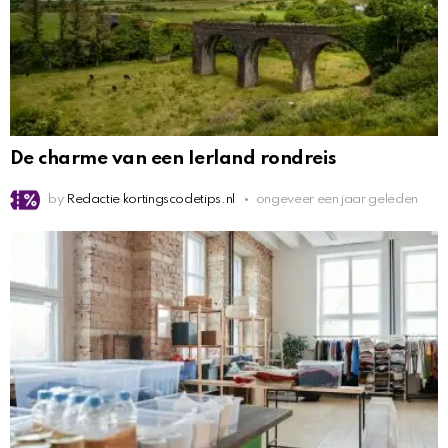
De charme van een Ierland rondreis
by
Redactie kortingscodetips.nl
ongeveer een jaar geleden