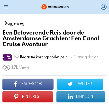
L
Menu
Dagje weg
Een Betoverende Reis door de
Amsterdamse Grachten: Een Canal
Cruise Avontuur
by
Redactie kortingscodetips.nl
3 jaar geleden
1.7k
Views
FACEBOOK
TWITTER
PINTEREST
LINKEDIN