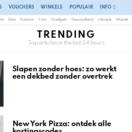
S
VOUCHERS
WINKELS
POPULAIR
INFO
ent
Eten
Fashion
Foto
Gadgets
Gezondheid
Lifestyle
Muziek
TRENDING
Top articles in the last 24 hours
Slapen zonder hoes: zo werkt
een dekbed zonder overtrek
New York Pizza: ontdek alle
kortingscodes