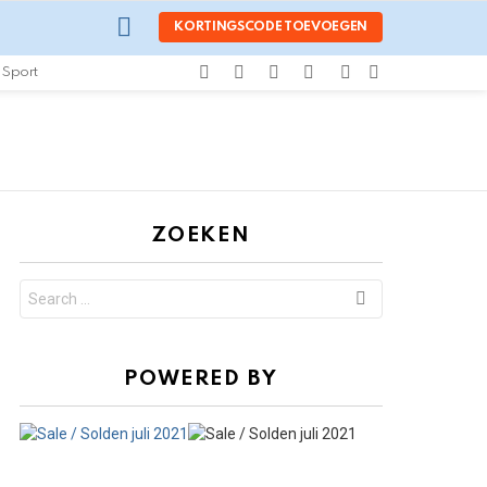
LOGIN
KORTINGSCODE TOEVOEGEN
facebook
twitter
instagram
pinterest
SEARCH
SWITCH
Sport
SKIN
ZOEKEN
Search
for:
POWERED BY